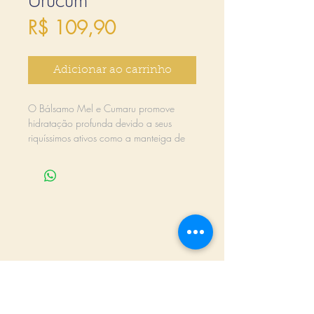
Preço
R$ 109,90
Adicionar ao carrinho
O Bálsamo Mel e Cumaru promove
hidratação profunda devido a seus
riquíssimos ativos como a manteiga de
karite, mel, cera de abelha ,óleos
vegetais de Cumaru, castanha e oliva e
aloe vera .
O Lip Balm de urucum restaura os lábios
com sua poderosa combinamos de
ativos botânicos como o óleo de
urucum, cera de abelhas e manteigas e
óleos vegetais .