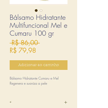
Bálsamo Hidratante
Multifuncional Mel e
Cumaru 100 gr
Preço normal
 R$ 86,00 
Preço promocional
R$ 79,98
Adicionar ao carrinho
Bálsamo Hidratante Cumaru e Mel
Regenera e suaviza a pele
Nativo da Amazônia, o cumaru é uma
árvore medicinal que exala um aroma
+
característico, que combina baunilha e